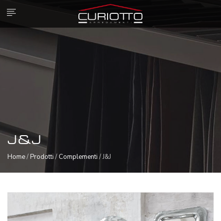
J&J
Home
/
Prodotti
/
Complementi
/ J&J