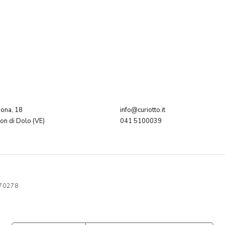
dona, 18
info@curiotto.it
n di Dolo (VE)
041 5100039
570278